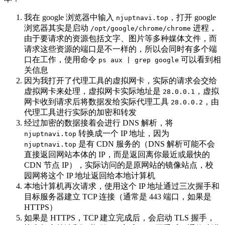
我在 google 浏览器中输入
，打开 google
njuptnavi.top
浏览器其实是启动
进程，
/opt/google/chrome/chrome
由于要请求的资源包括文字、图片等多种媒体文件，而
请求这些资源的端口是不一样的，所以会同时有多个端
口在工作，使用命令
可以看到相
ps aux | grep google
关信息
因为我打开了代理工具的虚拟网卡，实际的请求会交给
虚拟网卡来处理，虚拟网卡实际地址是
，虚拟
28.0.0.1
网卡收到请求后将数据发给实际代理工具
，由
28.0.0.2
代理工具进行实际的加密和转发
经过加密的数据接着会进行 DNS 解析，将
转换成一个 IP 地址，因为
njuptnavi.top
是有 CDN 服务的（DNS 解析可能不会
njuptnavi.top
直接返回网站本体的 IP，而是返回离你最近或最快的
CDN 节点 IP），实际访问的是原网站的镜像站点，校
园网将这个 IP 地址返回给本地计算机
本地计算机再次请求，使用这个 IP 地址通过三次握手和
目标服务器建立 TCP 连接（通常是 443 端口，如果是
HTTPS）
如果是 HTTPS，TCP 建立完成后，会启动 TLS 握手，