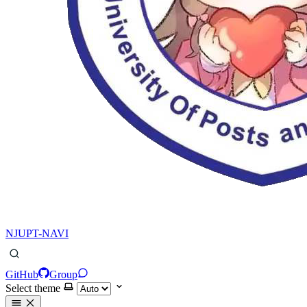
NJUPT-NAVI
GitHub
Group
Select theme