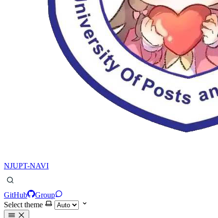
NJUPT-NAVI
GitHub
Group
Select theme